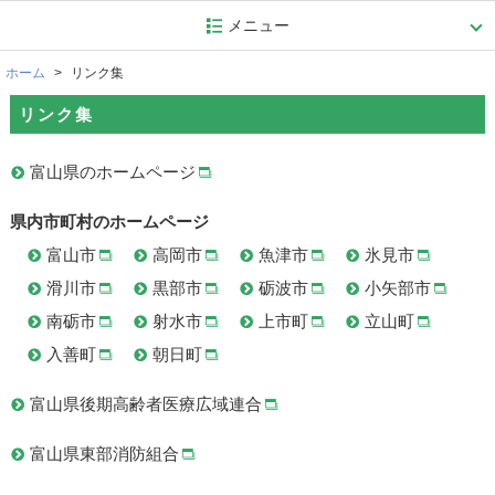
メニュー
ホーム
リンク集
リンク集
富山県のホームページ
県内市町村のホームページ
富山市
高岡市
魚津市
氷見市
滑川市
黒部市
砺波市
小矢部市
南砺市
射水市
上市町
立山町
入善町
朝日町
富山県後期高齢者医療広域連合
富山県東部消防組合