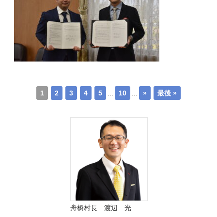
1
2
3
4
5
...
10
...
»
最後 »
舟橋村長 渡辺 光