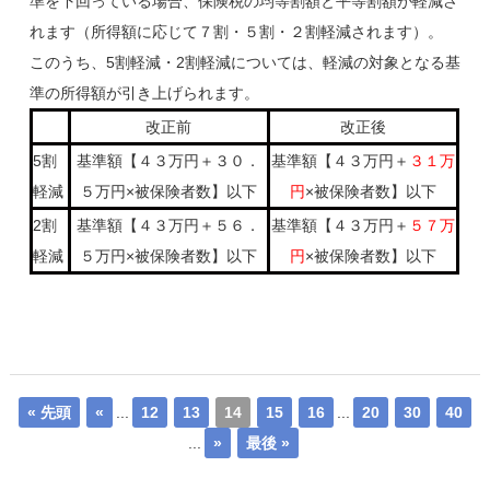
準を下回っている場合、保険税の均等割額と平等割額が軽減さ
れます（所得額に応じて７割・５割・２割軽減されます）。
このうち、5割軽減・2割軽減については、軽減の対象となる基
準の所得額が引き上げられます。
改正前
改正後
5割
基準額【４３万円＋３０．
基準額【４３万円＋
３１万
軽減
５万円×被保険者数】以下
円
×被保険者数】以下
2割
基準額【４３万円＋５６．
基準額【４３万円＋
５７万
軽減
５万円×被保険者数】以下
円
×被保険者数】以下
« 先頭
«
...
12
13
14
15
16
...
20
30
40
...
»
最後 »