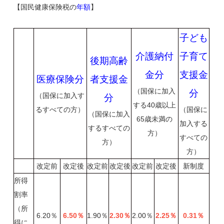
【国民健康保険税の
年額
】
子ども
介護納付
子育て
後期高齢
金分
支援金
医療保険分
者支援金
（国保に加入
分
（国保に加入す
分
する40歳以上
るすべての方）
（国保に
（国保に加入
65歳未満の
加入する
するすべての
方）
すべての
方）
方）
改定前
改定後
改定前
改定後
改定前
改定後
新制度
所得
割率
（所
6.20％
6.50
％
1.90％
2.30
％
2.00％
2.25
％
0.31
％
得に