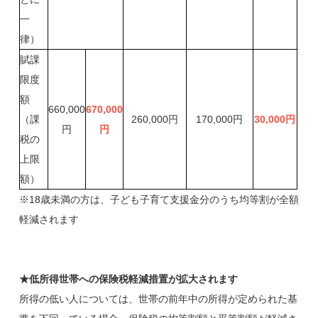
一
律）
賦課
限度
額
660,000
670,000
（課
260,000円
170,000円
30,000
円
円
円
税の
上限
額）
※18歳未満の方は、子ども子育て支援金分のうち均等割が全額
軽減されます
★低所得世帯への保険税軽減措置が拡大されます
所得の低い人については、世帯の前年中の所得が定められた基