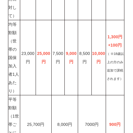
対し
て）
均等
割額
1,300
円
（世
+100
円
帯の
23,000
25,000
7,500
9,000
8,500
10,000
（ ※18歳以
国保
円
円
円
円
円
円
上の方のみ
加入
追加で課税
者1人
されます）
あた
り）
平等
割額
（1世
帯ご
25,700円
8,000円
7000円
900
円
とに