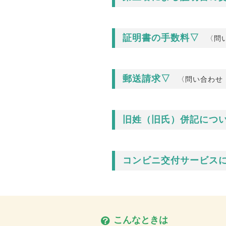
証明書の手数料▽
〈問
郵送請求▽
〈問い合わせ
旧姓（旧氏）併記につ
コンビニ交付サービス
こんなときは