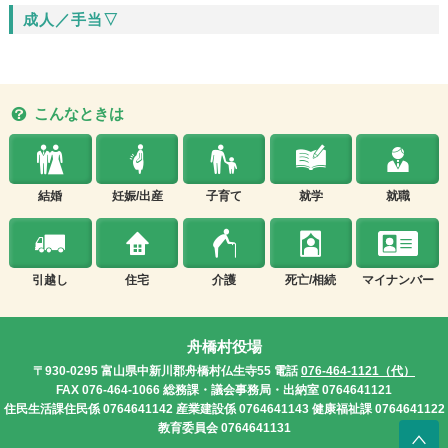
成人／手当▽
こんなときは
結婚
妊娠/出産
子育て
就学
就職
引越し
住宅
介護
死亡/相続
マイナンバー
舟橋村役場
〒930-0295
富山県中新川郡舟橋村仏生寺55
電話
076-464-1121（代）
FAX 076-464-1066
総務課・議会事務局・出納室 0764641121
住民生活課住民係 0764641142
産業建設係 0764641143
健康福祉課 0764641122
教育委員会 0764641131