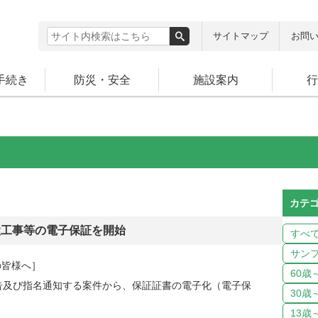
サイトマップ
お問
手続き
防災・安全
施設案内
行
カテ
建設工事等の電子保証を開始
すべ
サン
の皆様へ］
60歳
告及び指名通知する案件から、保証証書の電子化（電子保
30歳
13歳