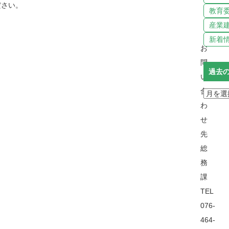
ださい。
教育
産業
新着
お
問
過去
い
合
わ
せ
先
総
務
課
TEL
076-
464-