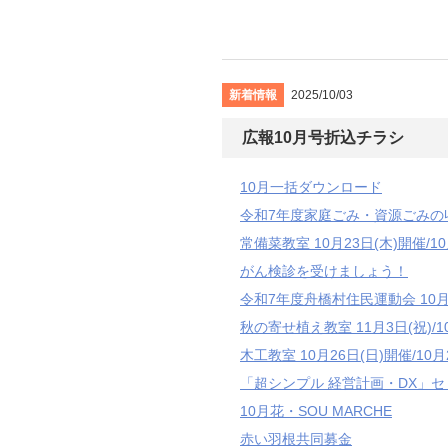
新着情報
2025/10/03
広報10月号折込チラシ
10月一括ダウンロード
令和7年度家庭ごみ・資源ごみの
常備菜教室 10月23日(木)開催/1
がん検診を受けましょう！
令和7年度舟橋村住民運動会 10月
秋の寄せ植え教室 11月3日(祝)/1
木工教室 10月26日(日)開催/10
「超シンプル 経営計画・DX」セミ
10月花・SOU MARCHE
赤い羽根共同募金