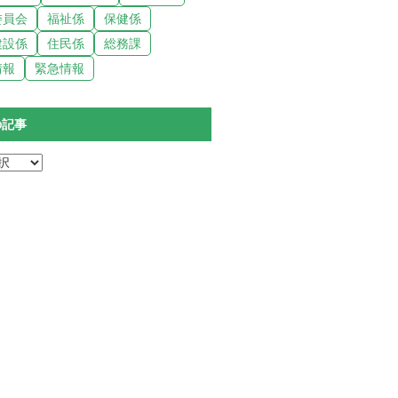
委員会
福祉係
保健係
建設係
住民係
総務課
情報
緊急情報
の記事