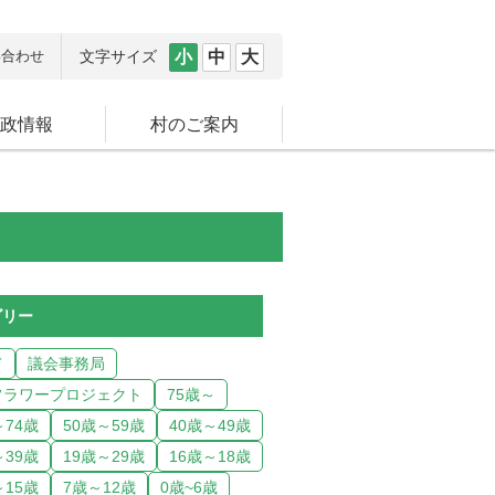
い合わせ
文字サイズ
小
中
大
政情報
村のご案内
ゴリー
て
議会事務局
フラワープロジェクト
75歳～
～74歳
50歳～59歳
40歳～49歳
～39歳
19歳～29歳
16歳～18歳
～15歳
7歳～12歳
0歳~6歳