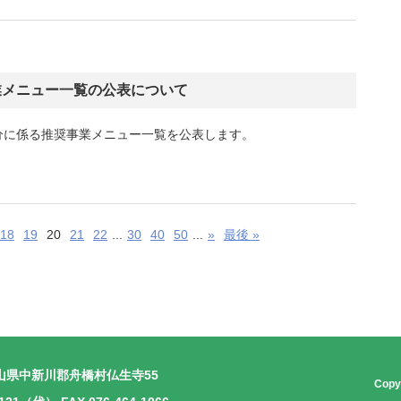
業メニュー一覧の公表について
分に係る推奨事業メニュー一覧を公表します。
18
19
20
21
22
...
30
40
50
...
»
最後 »
山県中新川郡舟橋村仏生寺55
Copyr