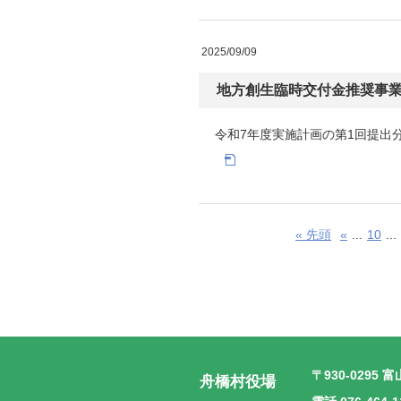
2025/09/09
地方創生臨時交付金推奨事
令和7年度実施計画の第1回提出
« 先頭
«
...
10
...
〒930-0295
富
舟橋村役場