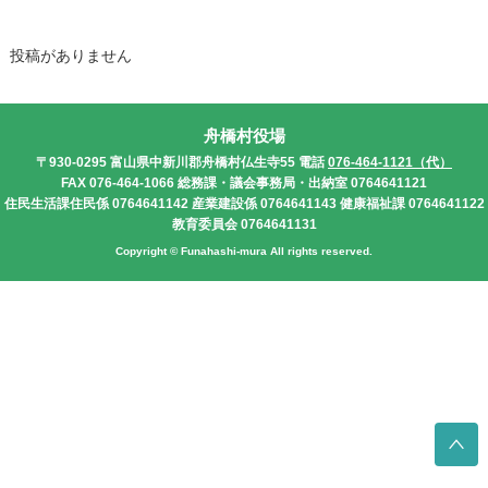
投稿がありません
舟橋村役場
〒930-0295
富山県中新川郡舟橋村仏生寺55
電話
076-464-1121（代）
FAX 076-464-1066
総務課・議会事務局・出納室 0764641121
住民生活課住民係 0764641142
産業建設係 0764641143
健康福祉課 0764641122
教育委員会 0764641131
Copyright © Funahashi-mura All rights reserved.