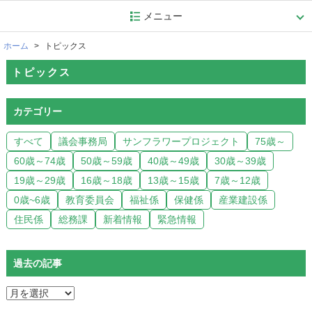
メニュー
ホーム
トピックス
トピックス
カテゴリー
すべて
議会事務局
サンフラワープロジェクト
75歳～
60歳～74歳
50歳～59歳
40歳～49歳
30歳～39歳
19歳～29歳
16歳～18歳
13歳～15歳
7歳～12歳
0歳~6歳
教育委員会
福祉係
保健係
産業建設係
住民係
総務課
新着情報
緊急情報
過去の記事