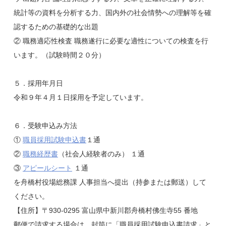
統計等の資料を分析する力、国内外の社会情勢への理解等を確
認するための基礎的な出題
② 職務適応性検査 職務遂行に必要な適性についての検査を行
います。（試験時間２０分）
５．採用年月日
令和９年４月１日採用を予定しています。
６．受験申込み方法
①
職員採用試験申込書
１通
②
職務経歴書
（社会人経験者のみ） １通
③
アピールシート
１通
を舟橋村役場総務課 人事担当へ提出（持参または郵送）して
ください。
【住所】〒930-0295 富山県中新川郡舟橋村佛生寺55 番地
郵便で請求する場合は、封筒に「職員採用試験申込書請求」と