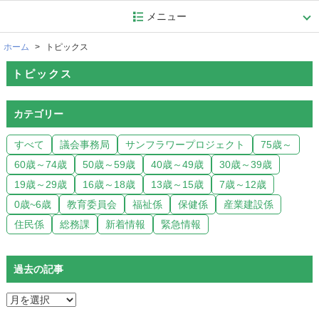
メニュー
ホーム
トピックス
トピックス
カテゴリー
すべて
議会事務局
サンフラワープロジェクト
75歳～
60歳～74歳
50歳～59歳
40歳～49歳
30歳～39歳
19歳～29歳
16歳～18歳
13歳～15歳
7歳～12歳
0歳~6歳
教育委員会
福祉係
保健係
産業建設係
住民係
総務課
新着情報
緊急情報
過去の記事