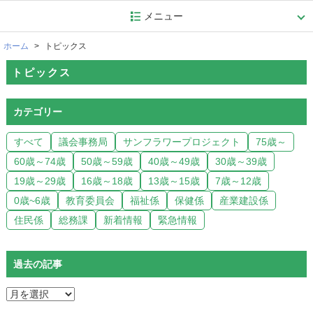
メニュー
ホーム
トピックス
トピックス
カテゴリー
すべて
議会事務局
サンフラワープロジェクト
75歳～
60歳～74歳
50歳～59歳
40歳～49歳
30歳～39歳
19歳～29歳
16歳～18歳
13歳～15歳
7歳～12歳
0歳~6歳
教育委員会
福祉係
保健係
産業建設係
住民係
総務課
新着情報
緊急情報
過去の記事