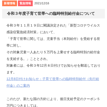
新着情報
緊急情報
2021/12/16
令和３年度子育て世帯への臨時特別給付金について
令和３年１１月１９日に閣議決定された「新型コロナウイルス
感染症緊急経済対策」において、
「子育て世帯に関しては、児童手当（本則給付）を受給する世
帯に対し、
その対象児童一人あたり５万円を上乗せする臨時特別の給付金
を支給する。」こととされ、
対象者には、令和３年12月８日付けでお知らせを郵送しており
ます。
12月8日付けお知らせ：子育て世帯への臨時特別給付（先行給
付金）のご案内
このたび、新たな国の方針により、後日支給予定のクーポン５
万円につきましては、