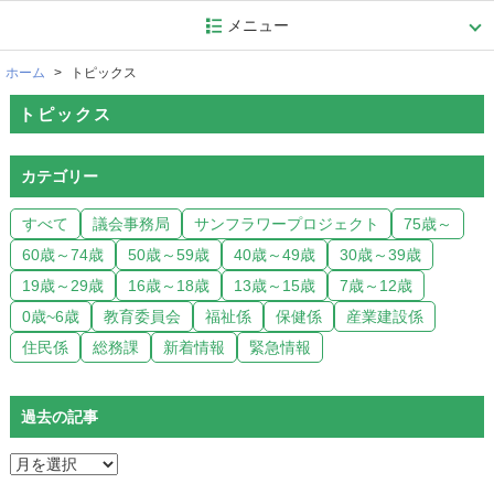
メニュー
ホーム
トピックス
トピックス
カテゴリー
すべて
議会事務局
サンフラワープロジェクト
75歳～
60歳～74歳
50歳～59歳
40歳～49歳
30歳～39歳
19歳～29歳
16歳～18歳
13歳～15歳
7歳～12歳
0歳~6歳
教育委員会
福祉係
保健係
産業建設係
住民係
総務課
新着情報
緊急情報
過去の記事