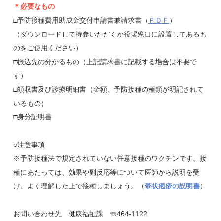
＊必要なもの
□予防接種費用助成金交付申請書兼請求書（
ＰＤＦ
）
（ダウンロードして持参いただくか役場窓口に設置してあるも
のをご使用ください）
□振込先の分かるもの（上記請求書に記載する場合は不要で
す）
□領収書及び診療明細書（金額、予防接種の種類が明記されて
いるもの）
□身分証明書
○注意事項
※予防接種法で規定されていない任意接種のワクチンです。接
種にあたっては、効果や副反応等について医師から説明を受
け、よく理解した上で接種しましょう。（
帯状疱疹の説明書
）
お問い合わせ先 健康福祉課 ☏464-1122