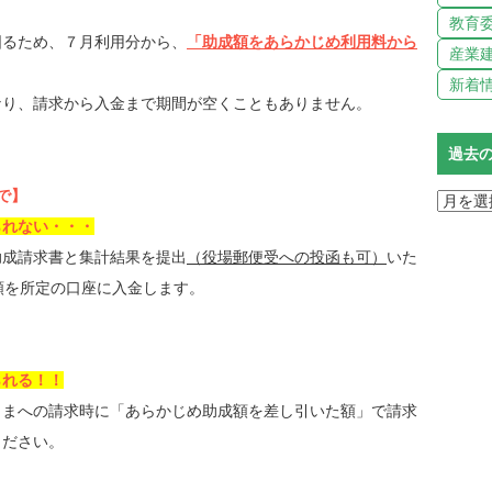
教育
図るため、７月利用分から、
「助成額をあらかじめ利用料から
産業
新着
なり、請求から入金まで期間が空くこともありません。
過去
で】
られない・・・
助成請求書と集計結果を提出
（役場郵便受への投函も可）
いた
額を所定の口座に入金します。
られる！！
さまへの請求時に「あらかじめ助成額を差し引いた額」で請求
ください。