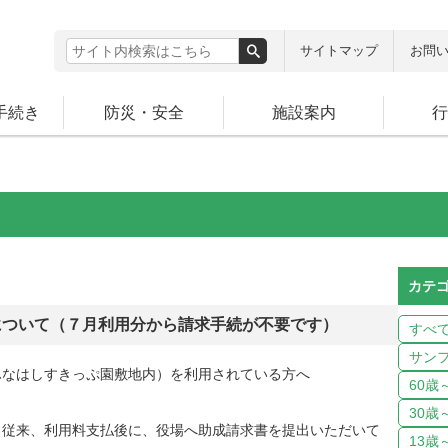
サイトマップ
お問
手続き
防災・安全
施設案内
行
カテ
について（７月利用分から請求手続が不要です）
すべ
サン
ふなはしすきっぷ園敷地内）を利用されている方へ
60歳
30歳
、従来、利用料支払後に、役場へ助成請求書を提出いただいて
13歳