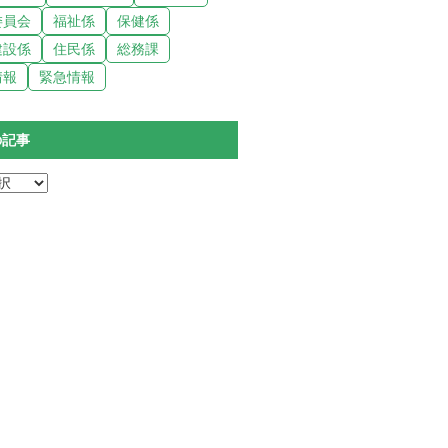
委員会
福祉係
保健係
建設係
住民係
総務課
情報
緊急情報
の記事