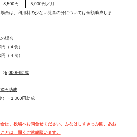
8,500円
5,000円／月
た場合は、利用料の少ない児童の分については全額助成しま
記の場合
00円（４食）
00円（４食）
 ⇒
5,000円助成
500円助成
4食）＝
1,000円助成
場合は、役場へお問合せください。ふなはしすきっぷ園、あお
ることは、固くご遠慮願います。