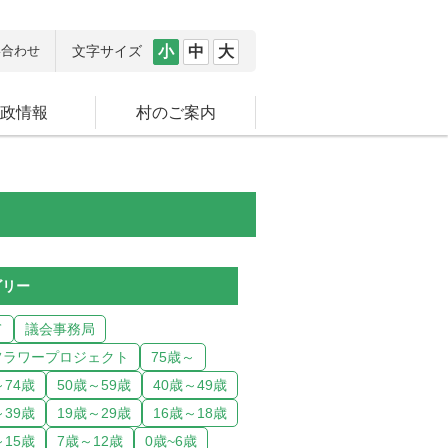
い合わせ
文字サイズ
小
中
大
政情報
村のご案内
ゴリー
て
議会事務局
フラワープロジェクト
75歳～
～74歳
50歳～59歳
40歳～49歳
～39歳
19歳～29歳
16歳～18歳
～15歳
7歳～12歳
0歳~6歳