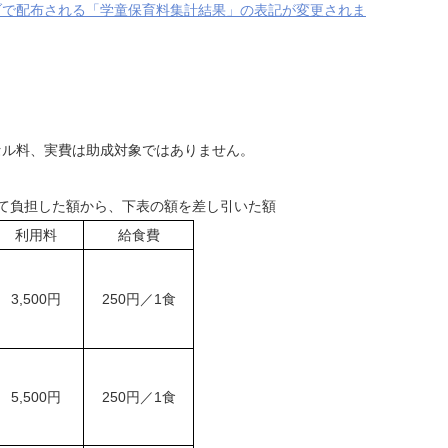
ブで配布される「学童保育料集計結果」の表記が変更されま
セル料、実費は助成対象ではありません。
て負担した額から、下表の額を差し引いた額
利用料
給食費
3,500円
250円／1食
5,500円
250円／1食